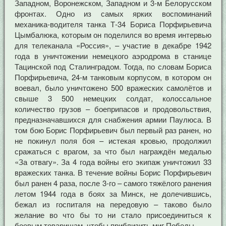
Западном, Воронежском, Западном и 3-м Белорусском
фронтах. Одно из самых ярких воспоминаний
механика-водителя танка Т-34 Бориса Порфирьевича
Цымбалюка, которым он поделился во время интервью
для телеканала «Россия», – участие в декабре 1942
года в уничтожении немецкого аэродрома в станице
Тацинской под Сталинградом. Тогда, по словам Бориса
Порфирьевича, 24-м танковым корпусом, в котором он
воевал, было уничтожено 500 вражеских самолётов и
свыше 3 500 немецких солдат, колоссальное
количество грузов – боеприпасов и продовольствия,
предназначавшихся для снабжения армии Паулюса. В
том бою Борис Порфирьевич был первый раз ранен, но
не покинул поля боя – истекая кровью, продолжил
сражаться с врагом, за что был награждён медалью
«За отвагу». За 4 года войны его экипаж уничтожил 33
вражеских танка. В течение войны Борис Порфирьевич
был ранен 4 раза, после 3-го – самого тяжёлого ранения
летом 1944 года в боях за Минск, не долечившись,
бежал из госпиталя на передовую – таково было
желание во что бы то ни стало присоединиться к
боевым товарищам, чтобы приблизить миг Победы…