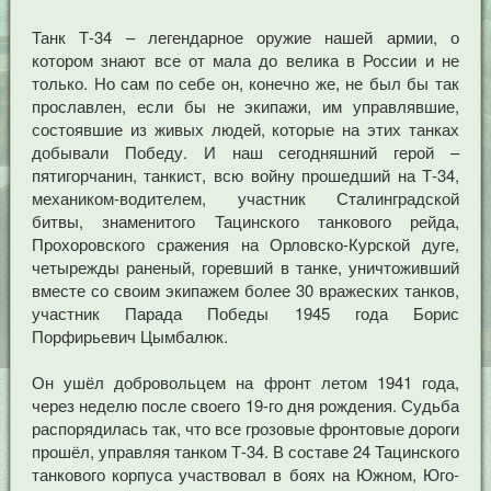
Танк Т-34 – легендарное оружие нашей армии, о
котором знают все от мала до велика в России и не
только. Но сам по себе он, конечно же, не был бы так
прославлен, если бы не экипажи, им управлявшие,
состоявшие из живых людей, которые на этих танках
добывали Победу. И наш сегодняшний герой –
пятигорчанин, танкист, всю войну прошедший на Т-34,
механиком-водителем, участник Сталинградской
битвы, знаменитого Тацинского танкового рейда,
Прохоровского сражения на Орловско-Курской дуге,
четырежды раненый, горевший в танке, уничтоживший
вместе со своим экипажем более 30 вражеских танков,
участник Парада Победы 1945 года Борис
Порфирьевич Цымбалюк.
Он ушёл добровольцем на фронт летом 1941 года,
через неделю после своего 19-го дня рождения. Судьба
распорядилась так, что все грозовые фронтовые дороги
прошёл, управляя танком Т-34. В составе 24 Тацинского
танкового корпуса участвовал в боях на Южном, Юго-