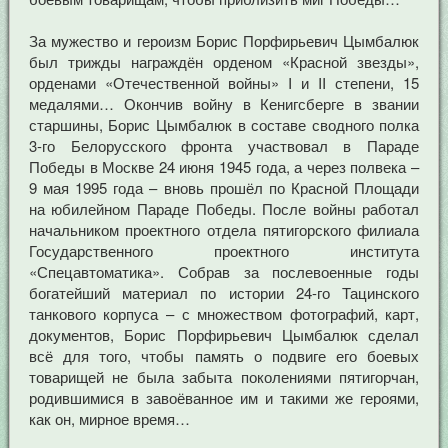
За мужество и героизм Борис Порфирьевич Цымбалюк
был трижды награждён орденом «Красной звезды»,
орденами «Отечественной войны» I и II степени, 15
медалями… Окончив войну в Кенигсберге в звании
старшины, Борис Цымбалюк в составе сводного полка
3-го Белорусского фронта участвовал в Параде
Победы в Москве 24 июня 1945 года, а через полвека –
9 мая 1995 года – вновь прошёл по Красной Площади
на юбилейном Параде Победы. После войны работал
начальником проектного отдела пятигорского филиала
Государственного проектного института
«Спецавтоматика». Собрав за послевоенные годы
богатейший материал по истории 24-го Тацинского
танкового корпуса – с множеством фотографий, карт,
документов, Борис Порфирьевич Цымбалюк сделал
всё для того, чтобы память о подвиге его боевых
товарищей не была забыта поколениями пятигорчан,
родившимися в завоёванное им и такими же героями,
как он, мирное время…