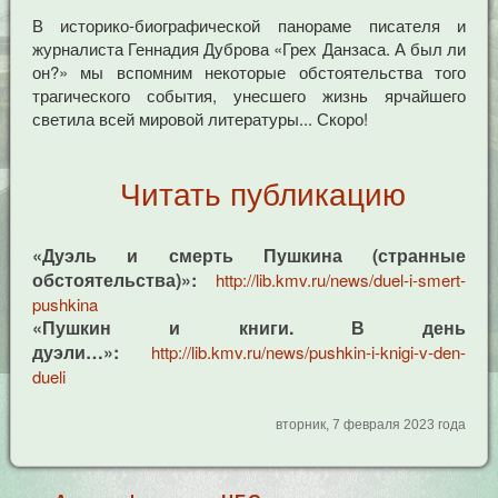
В историко-биографической панораме писателя и
журналиста Геннадия Дуброва «Грех Данзаса. А был ли
он?» мы вспомним некоторые обстоятельства того
трагического события, унесшего жизнь ярчайшего
светила всей мировой литературы... Скоро!
Читать публикацию
«Дуэль и смерть Пушкина (странные
обстоятельства)»:
http://lib.kmv.ru/news/duel-i-smert-
pushkina
«Пушкин и книги. В день
дуэли…»:
http://lib.kmv.ru/news/pushkin-i-knigi-v-den-
dueli
вторник, 7 февраля 2023 года