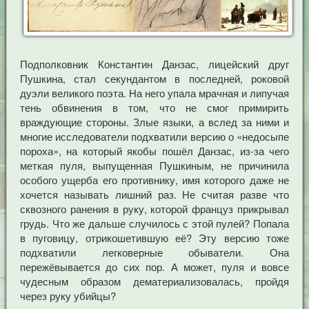
Подполковник Константин Данзас, лицейский друг
Пушкина, стал секундантом в последней, роковой
дуэли великого поэта. На него упала мрачная и липучая
тень обвинения в том, что не смог примирить
враждующие стороны. Злые языки, а вслед за ними и
многие исследователи подхватили версию о «недосыпе
пороха», на который якобы пошёл Данзас, из-за чего
меткая пуля, выпущенная Пушкиным, не причинила
особого ущерба его противнику, имя которого даже не
хочется называть лишний раз. Не считая разве что
сквозного ранения в руку, которой француз прикрывал
грудь. Что же дальше случилось с этой пулей? Попала
в пуговицу, отрикошетившую её? Эту версию тоже
подхватили легковерные обыватели. Она
пережёвывается до сих пор. А может, пуля и вовсе
чудесным образом дематериализовалась, пройдя
через руку убийцы?