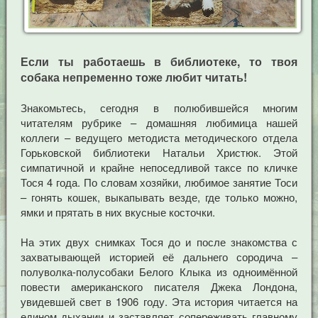
Если ты работаешь в библиотеке, то твоя
собака непременно тоже любит читать!
Знакомьтесь, сегодня в полюбившейся многим
читателям рубрике – домашняя любимица нашей
коллеги – ведущего методиста методического отдела
Горьковской библиотеки Натальи Христюк. Этой
симпатичной и крайне непоседливой таксе по кличке
Тося 4 года. По словам хозяйки, любимое занятие Тоси
– гонять кошек, выкапывать везде, где только можно,
ямки и прятать в них вкусные косточки.
На этих двух снимках Тося до и после знакомства с
захватывающей историей её дальнего сородича –
полуволка-полусобаки Белого Клыка из одноимённой
повести американского писателя Джека Лондона,
увидевшей свет в 1906 году. Эта история читается на
едином дыхании и заставляет сопереживать главному