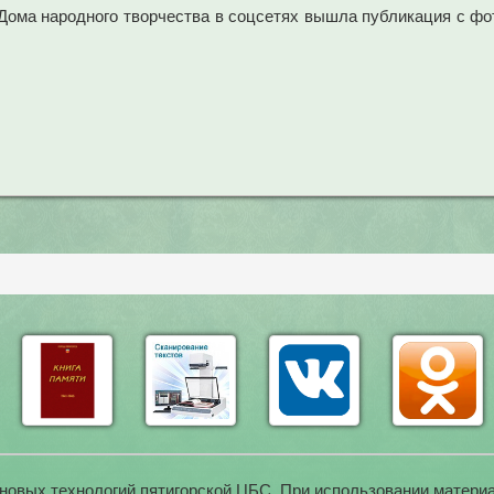
о Дома народного творчества в соцсетях вышла публикация с фо
новых технологий пятигорской ЦБС. При использовании материа