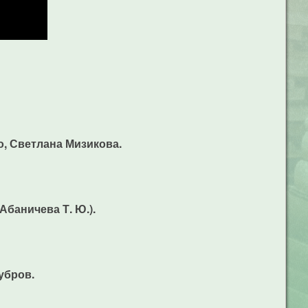
о, Светлана Мизикова.
баничева Т. Ю.).
убров.