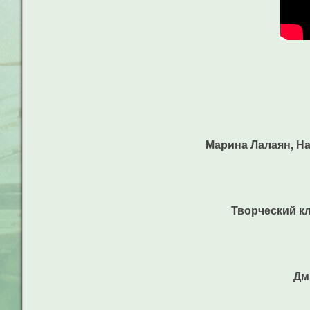
Марина Лалаян, На
Творческий к
Дм