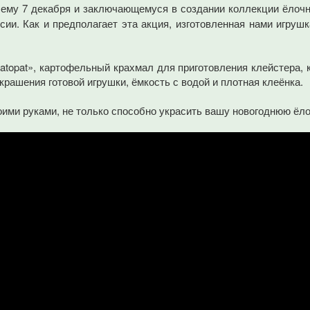
шему 7 декабря и заключающемуся в создании коллекции ёлоч
. Как и предполагает эта акция, изготовленная нами игрушк
topat», картофельный крахмал для приготовления клейстера, к
украшения готовой игрушки, ёмкость с водой и плотная клеёнка.
ими руками, не только способно украсить вашу новогоднюю ёло