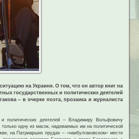
туацию на Украине. О том, что он автор книг на
нтных государственных и политических деятелей
акова – в очерке поэта, прозаика и журналиста
 и политических деятелей – Владимиру Вольфовичу
в только одну из масок, надеваемых им на политической
скве, на Патриарших прудах – «наибулгаковском» месте
 происходит разговор Берлиоза и поэта Бездомного с