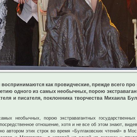
оспринимаются как провидческие, прежде всего про си
-летию одного из самых необычных, порою экстравага
ля и писателя, поклонника творчества Михаила Булг
самых необычных, порою экстравагантных государственных
посредственное отношение, хотя и не все об этом знают, виде
но автором этих строк во время «Булгаковских чтений» в Мо
стер и Маргарита», в которой на одной из скамеек у пруда