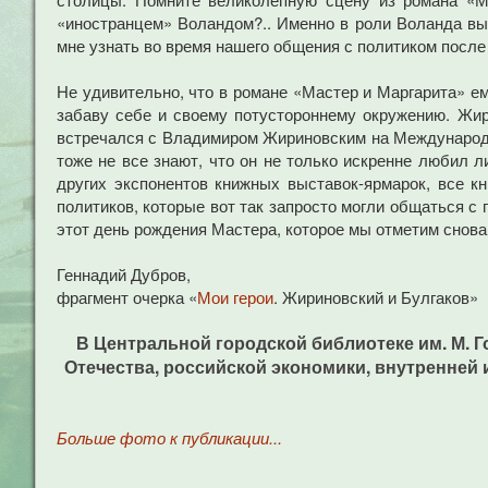
«иностранцем» Воландом?.. Именно в роли Воланда в
мне узнать во время нашего общения с политиком посл
Не удивительно, что в романе «Мастер и Маргарита» е
забаву себе и своему потустороннему окружению. Жир
встречался с Владимиром Жириновским на Международны
тоже не все знают, что он не только искренне любил л
других экспонентов книжных выставок-ярмарок, все к
политиков, которые вот так запросто могли общаться с
этот день рождения Мастера, которое мы отметим снов
Геннадий Дубров,
фрагмент очерка «
Мои герои
. Жириновский и Булгаков»
В Центральной городской библиотеке им. М. 
Отечества, российской экономики, внутренней и
Больше фото к публикации...