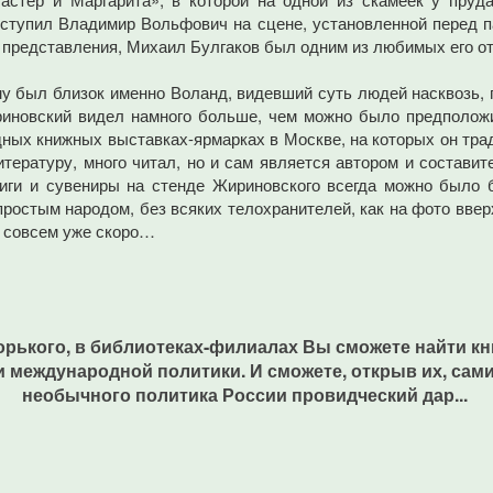
ыступил Владимир Вольфович на сцене, установленной перед 
е представления, Михаил Булгаков был одним из любимых его о
му был близок именно Воланд, видевший суть людей насквозь,
иновский видел намного больше, чем можно было предположи
х книжных выставках-ярмарках в Москве, на которых он традиц
итературу, много читал, но и сам является автором и составит
ниги и сувениры на стенде Жириновского всегда можно было 
 простым народом, без всяких телохранителей, как на фото вве
а совсем уже скоро…
Горького, в библиотеках-филиалах Вы сможете найти к
 международной политики. И сможете, открыв их, сами
необычного политика России провидческий дар...