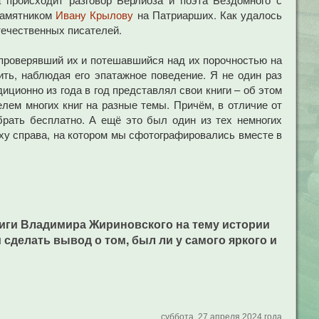
памятником
Ивану Крылову
на Патриарших. Как удалось
течественных писателей.
 проверявший их и потешавшийся над их порочностью на
ть, наблюдая его эпатажное поведение. Я не один раз
ионно из года в год представлял свои книги – об этом
елем многих книг на разные темы. Причём, в отличие от
брать бесплатно. А ещё это был один из тех немногих
рху справа, на котором мы сфотографировались вместе в
ниги Владимира Жириновского на тему истории
 сделать вывод о том, был ли у самого яркого и
суббота, 27 апреля 2024 года