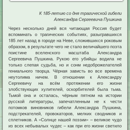
К 185-летию со дня трагической гибели
Александра Сергеевича Пушкина
Через несколько дней вся читающая Россия будет
вспоминать о трагических событиях, разыгравшихся
185 лет назад в городе на Неве, сложившихся роковым
образом, в результате чего не стало величайшего поэта
поистине вселенского масштаба Александра
Сергеевича Пушкина. Рукою его убийцы водила не
только слепая судьба, но и сонм недоброжелателей
гениального творца. Чёрная зависть во все времена
неутолима ничем. В отношении к Александру
Сергеевичу на всём протяжении его жизни
злобствующих хулителей, оскорбителей была тьма.
Тьмой она и осталась, чёрным пятном на истории
русской литературы, запечатленным не к чести
потомков виновников гибели Александра Пушкина,
подстрекателей, провокаторов, мелких сводников и
сплетников. А «Солнце нашей поэзии» – великое чудо
из всех небывалых чудес – как при его жизни светило