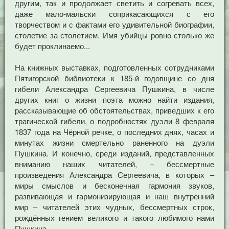
другим, так и продолжает светить и согревать всех,
даже мало-мальски соприкасающихся с его
творчеством и с фактами его удивительной биографии,
столетие за столетием. Имя убийцы ровно столько же
будет проклинаемо...
На книжных выставках, подготовленных сотрудниками
Пятигорской библиотеки к 185-й годовщине со дня
гибели Александра Сергеевича Пушкина, в числе
других книг о жизни поэта можно найти издания,
рассказывающие об обстоятельствах, приведших к его
трагической гибели, о подробностях дуэли 8 февраля
1837 года на Чёрной речке, о последних днях, часах и
минутах жизни смертельно раненного на дуэли
Пушкина. И конечно, среди изданий, представленных
вниманию наших читателей, – бессмертные
произведения Александра Сергеевича, в которых –
миры смыслов и бесконечная гармония звуков,
развивающая и гармонизирующая и наш внутренний
мир – читателей этих чудных, бессмертных строк,
рождённых гением великого и такого любимого нами
Пушкина...