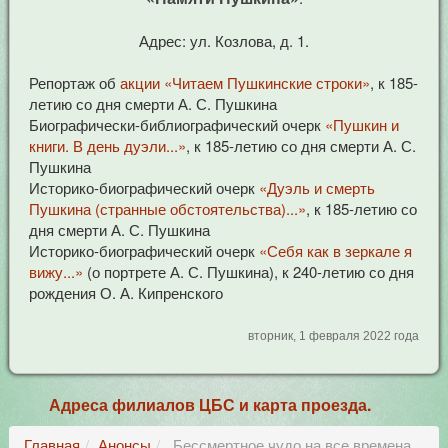
Адрес: ул. Козлова, д. 1.
Репортаж об
акции «Читаем Пушкинские строки»
, к 185-
летию со дня смерти А. С. Пушкина
Биографически-библиографический очерк
«Пушкин и
книги. В день дуэли...»
, к 185-летию со дня смерти А. С.
Пушкина
Историко-биографический очерк
«Дуэль и смерть
Пушкина (странные обстоятельства)...»
, к 185-летию со
дня смерти А. С. Пушкина
Историко-биографический очерк
«Себя как в зеркале я
вижу...»
(о портрете А. С. Пушкина), к 240-летию со дня
рождения О. А. Кипренского
вторник, 1 февраля 2022 года
Адреса филиалов ЦБС и карта проезда.
Главная
Анонсы
Бессмертное чудо на все времена...