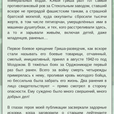
Минеральных Водах. Юный Гриша рыл тот самый
противотанковый ров за Стекольным заводом, ставший
вскоре не преградой фашистским танкам, а страшной
братской могилой, куда оккупанты сбросили тысячи
жертв, в том числе пятигорчан, умерщвлённых ими в
машинах-душегубках, и тех, кого расстреливали здесь,
а то и зарывали живьём, включая детей, даже
младенцев, раненых…
Первое боевое крещение Гриша-разведчик, как вскоре
стали называть его боевые товарищи, отчаянный,
смелый, инициативный, принял в августе 1942-го под
Моздоком. В тяжёлых боях за Орджоникидзе первый
раз был ранен. Всего за войну смерть четырежды
примерялась к нему, проливая кровь молодого бойца,
но бессильна была забрать его жизнь. Два ранения в
лицо свидетельствуют – прямо смотрел в сторону
опасности. Ему суждено было много свершений, много
добрых дел!
В глазах героя моей публикации засверкали задорные
искорки, когда заговорили о старшем лейтенанте