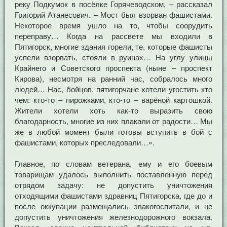
реку Подкумок в посёлке Горячеводском, – рассказал
Григорий Атанесович. – Мост был взорван фашистами.
Некоторое время ушло на то, чтобы соорудить
переправу… Когда на рассвете мы входили в
Пятигорск, многие здания горели, те, которые фашисты
успели взорвать, стояли в руинах… На углу улицы
Крайнего и Советского проспекта (ныне – проспект
Кирова), несмотря на ранний час, собралось много
людей… Нас, бойцов, пятигорчане хотели угостить кто
чем: кто-то – пирожками, кто-то – варёной картошкой.
Жители хотели хоть как-то выразить свою
благодарность, многие из них плакали от радости… Мы
же в любой момент были готовы вступить в бой с
фашистами, которых преследовали…».
Главное, по словам ветерана, ему и его боевым
товарищам удалось выполнить поставленную перед
отрядом задачу: не допустить уничтожения
отходящими фашистами здравниц Пятигорска, где до и
после оккупации размещались эвакогоспитали, и не
допустить уничтожения железнодорожного вокзала.