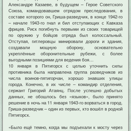
Александре Казаеве, в будущем – Герое Советского
Союза, командовавшем отрядом преследования, в
составе которого он, Гриша-разведчик, в конце 1942-го
– начале 1943-го гнал и бил отступающих с Кавказа
фрицев. Риск погибнуть первыми из своих товарищей
по оружию у бойцов отряда был колоссальный.
Отступая, гитлеровцы минировали дороги и здания,
создавали мощную оборону, основательно
укреплённые оборонительные рубежи, с более
выгодными позициями для ведения боя…
10 января в Пятигорск с целью уточнить силы
противника была направлена группа разведчиков из
числа воинов-пятигорчан, хорошо знавших улицы
города. Конечно, в их числе – командир отделения,
сержант Григорий Атаянц. После успешно добытых
данных, не обошлось без «языков», было принято
решение в ночь на 11 января 1943-го ворваться в город.
Гриша-разведчик – один из первых, кто вошёл в родной
Пятигорск.
«Было ещё темно, когда мы подъехали к мосту через