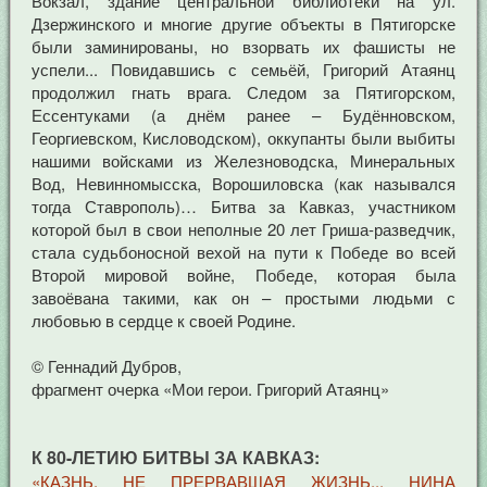
Вокзал, здание центральной библиотеки на ул.
Дзержинского и многие другие объекты в Пятигорске
были заминированы, но взорвать их фашисты не
успели... Повидавшись с семьёй, Григорий Атаянц
продолжил гнать врага. Следом за Пятигорском,
Ессентуками (а днём ранее – Будённовском,
Георгиевском, Кисловодском), оккупанты были выбиты
нашими войсками из Железноводска, Минеральных
Вод, Невинномысска, Ворошиловска (как назывался
тогда Ставрополь)… Битва за Кавказ, участником
которой был в свои неполные 20 лет Гриша-разведчик,
стала судьбоносной вехой на пути к Победе во всей
Второй мировой войне, Победе, которая была
завоёвана такими, как он – простыми людьми с
любовью в сердце к своей Родине.
© Геннадий Дубров,
фрагмент очерка «Мои герои. Григорий Атаянц»
К 80-ЛЕТИЮ БИТВЫ ЗА КАВКАЗ:
«КАЗНЬ, НЕ ПРЕРВАВШАЯ ЖИЗНЬ... НИНА