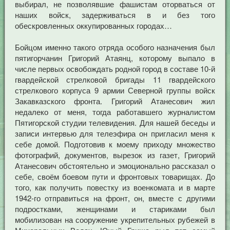
выбирал, не позволявшие фашистам оторваться от
наших войск, задерживаться в и без того
обескровленных оккупированных городах…
Бойцом именно такого отряда особого назначения был
пятигорчанин Григорий Атаянц, которому выпало в
числе первых освобождать родной город в составе 10-й
гвардейской стрелковой бригады 11 гвардейского
стрелкового корпуса 9 армии Северной группы войск
Закавказского фронта. Григорий Атанесович жил
недалеко от меня, тогда работавшего журналистом
Пятигорской студии телевидения. Для нашей беседы и
записи интервью для телеэфира он пригласил меня к
себе домой. Подготовив к моему приходу множество
фотографий, документов, вырезок из газет, Григорий
Атанесович обстоятельно и эмоционально рассказал о
себе, своём боевом пути и фронтовых товарищах. До
того, как получить повестку из военкомата и в марте
1942-го отправиться на фронт, он, вместе с другими
подростками, женщинами и стариками был
мобилизован на сооружение укрепительных рубежей в