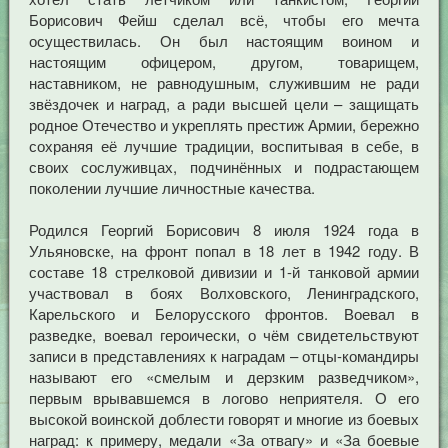
Борисович Фейш сделал всё, чтобы его мечта
осуществилась. Он был настоящим воином и
настоящим офицером, другом, товарищем,
наставником, не равнодушным, служившим не ради
звёздочек и наград, а ради высшей цели – защищать
родное Отечество и укреплять престиж Армии, бережно
сохраняя её лучшие традиции, воспитывая в себе, в
своих сослуживцах, подчинённых и подрастающем
поколении лучшие личностные качества.
Родился Георгий Борисович 8 июля 1924 года в
Ульяновске, на фронт попал в 18 лет в 1942 году. В
составе 18 стрелковой дивизии и 1-й танковой армии
участвовал в боях Волховского, Ленинградского,
Карельского и Белорусского фронтов. Воевал в
разведке, воевал героически, о чём свидетельствуют
записи в представлениях к наградам – отцы-командиры
называют его «смелым и дерзким разведчиком»,
первым врывавшемся в логово неприятеля. О его
высокой воинской доблести говорят и многие из боевых
наград: к примеру, медали «За отвагу» и «За боевые