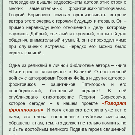
телевидения вышли видеосюжеты автора этих строк о
многих замечательных фронтовиках-пятигорчанах.
Георгий Борисович помогал организовывать встречи
автора этого очерка с героями будущих интервью. Он –
пример неравнодушного отношения к делу, которому
служишь. Добрый, светлый и скромный, открытый для
общения, внимательный и умный, он не проходил мимо
при случайных встречах. Нередко его можно было
видеть с книгой…
Одна из реликвий в личной библиотеке автора – книга
«Пятигорск и пятигорчане в Великой Отечественной
войне» с автографами Георгия Фейша и других авторов-
фронтовиков – защитников Пятигорска и его
освободителей, бесценный подарок! В ней
опубликовано стихотворение Георгия Борисовича,
«Говорят
которое сегодня – в нашем проекте
фронтовики»
. И хотя славного ветерана уже нет с
нами, его слова, наполненные глубоким смыслом,
обращены к нам, тем, кто должен не только помнить, но
и быть достойным великого Подвига героев священной