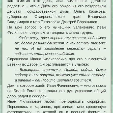
как отметил этот день, Иван Филиппович делится
радостью – что с Днём его рождения его поздравили
депутат Государственной думы Ольга Казакова,
губернатор Ставропольского края Владимир
Владимиров и мэр Пятигорска Дмитрий Ворошилов.
На мой вопрос о его нынешних увлечениях Иван
Филиппович сетует, что танцевать стало трудно.
– Когда лежу, ноги хорошо слушаются, поднимаю
их, делаю разные движения, а как встаю, так уже
не то. И на аккордеоне перестал играть –
забывать стал, многое забываю.
Спрашиваю Ивана Филипповича про его знаменитый
цветник во дворе. Он расплывается в улыбке:
– Выращивал цветочки. Правда, сейчас дочке
заботу о них поручил, тяжело уже стало самому,
а раньше – да! Любил с цветами возиться.
Дом, в котором живёт Иван Филиппович, – многоэтажка
на Белой Ромашке: плоды его рук украшали общий
двор, радуя и соседей.
Иван Филиппович любит преподносить сюрпризы.
Порывшись в карманах, протягивает мне крошечную
фотокарточку, на которой он в военной форме, с