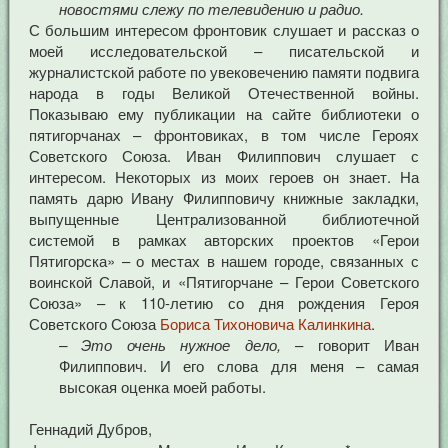
новостями слежу по телевидению и радио.
С большим интересом фронтовик слушает и рассказ о
моей исследовательской – писательской и
журналистской работе по увековечению памяти подвига
народа в годы Великой Отечественной войны.
Показываю ему публикации на сайте библиотеки о
пятигорчанах – фронтовиках, в том числе Героях
Советского Союза. Иван Филиппович слушает с
интересом. Некоторых из моих героев он знает. На
память дарю Ивану Филипповичу книжные закладки,
выпущенные Централизованной библиотечной
системой в рамках авторских проектов «Герои
Пятигорска» – о местах в нашем городе, связанных с
воинской Славой, и «Пятигорчане – Герои Советского
Союза» – к 110-летию со дня рождения Героя
Советского Союза
Бориса Тихоновича Калинкина
.
– Это очень нужное дело,
– говорит Иван
Филиппович. И его слова для меня – самая
высокая оценка моей работы.
Геннадий Дубров,