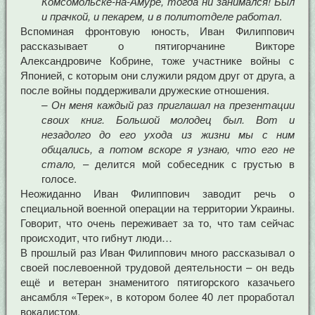
Комсомольске-на-Амуре, тогда ни занимался! Был
и прачкой, и пекарем, и в политотделе работал
.
Вспоминая фронтовую юность, Иван Филиппович
рассказывает о пятигорчанине Викторе
Александровиче Кобрине, тоже участнике войны с
Японией, с которым они служили рядом друг от друга, а
после войны поддерживали дружеские отношения.
– Он меня каждый раз приглашал на презентации
своих книг. Большой молодец был. Вот и
незадолго до его ухода из жизни мы с ним
общались, а потом вскоре я узнаю, что его не
стало,
– делится мой собеседник с грустью в
голосе.
Неожиданно Иван Филиппович заводит речь о
специальной военной операции на территории Украины.
Говорит, что очень переживает за то, что там сейчас
происходит, что гибнут люди…
В прошлый раз Иван Филиппович много рассказывал о
своей послевоенной трудовой деятельности – он ведь
ещё и ветеран знаменитого пятигорского казачьего
ансамбля «Терек», в котором более 40 лет проработал
вокалистом.