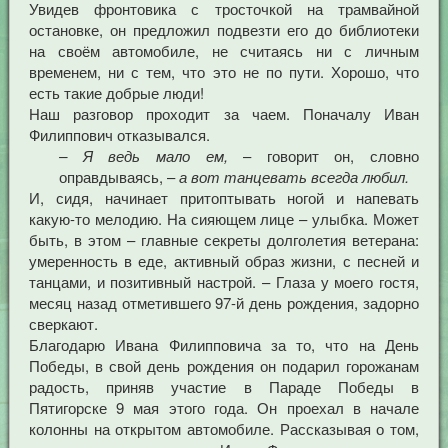
Увидев фронтовика с тросточкой на трамвайной
остановке, он предложил подвезти его до библиотеки
на своём автомобиле, не считаясь ни с личным
временем, ни с тем, что это не по пути. Хорошо, что
есть такие добрые люди!
Наш разговор проходит за чаем. Поначалу Иван
Филиппович отказывался.
– Я ведь мало ем,
– говорит он, словно
оправдываясь, –
а вот танцевать всегда любил.
И, сидя, начинает притоптывать ногой и напевать
какую-то мелодию. На сияющем лице – улыбка. Может
быть, в этом – главные секреты долголетия ветерана:
умеренность в еде, активный образ жизни, с песней и
танцами, и позитивный настрой. – Глаза у моего гостя,
месяц назад отметившего 97-й день рождения, задорно
сверкают.
Благодарю Ивана Филипповича за то, что на День
Победы, в свой день рождения он подарил горожанам
радость, приняв участие в Параде Победы в
Пятигорске 9 мая этого года. Он проехал в начале
колонны на открытом автомобиле. Рассказывая о том,