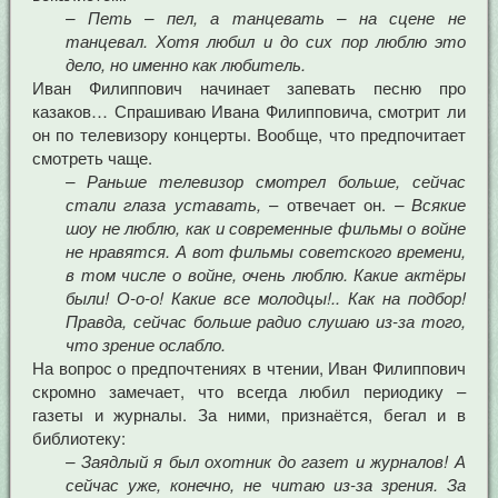
– Петь – пел, а танцевать – на сцене не
танцевал. Хотя любил и до сих пор люблю это
дело, но именно как любитель.
Иван Филиппович начинает запевать песню про
казаков… Спрашиваю Ивана Филипповича, смотрит ли
он по телевизору концерты. Вообще, что предпочитает
смотреть чаще.
– Раньше телевизор смотрел больше, сейчас
стали глаза уставать,
– отвечает он.
– Всякие
шоу не люблю, как и современные фильмы о войне
не нравятся. А вот фильмы советского времени,
в том числе о войне, очень люблю. Какие актёры
были! О-о-о! Какие все молодцы!.. Как на подбор!
Правда, сейчас больше радио слушаю из-за того,
что зрение ослабло.
На вопрос о предпочтениях в чтении, Иван Филиппович
скромно замечает, что всегда любил периодику –
газеты и журналы. За ними, признаётся, бегал и в
библиотеку:
– Заядлый я был охотник до газет и журналов! А
сейчас уже, конечно, не читаю из-за зрения. За