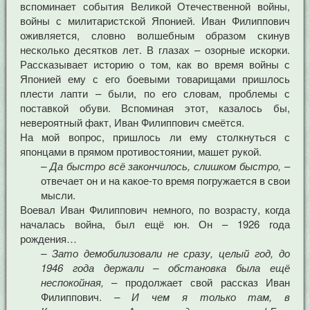
вспоминает события Великой Отечественной войны,
войны с милитаристской Японией. Иван Филиппович
оживляется, словно волшебным образом скинув
несколько десятков лет. В глазах – озорные искорки.
Рассказывает историю о том, как во время войны с
Японией ему с его боевыми товарищами пришлось
плести лапти – были, по его словам, проблемы с
поставкой обуви. Вспоминая этот, казалось бы,
невероятный факт, Иван Филиппович смеётся.
На мой вопрос, пришлось ли ему столкнуться с
японцами в прямом противостоянии, машет рукой.
– Да быстро всё закончилось, слишком быстро,
–
отвечает он и на какое-то время погружается в свои
мысли.
Воевал Иван Филиппович немного, по возрасту, когда
началась война, был ещё юн. Он – 1926 года
рождения…
– Зато демобилизовали не сразу, целый год, до
1946 года держали – обстановка была ещё
неспокойная,
– продолжает свой рассказ Иван
Филиппович.
– И чем я только там, в